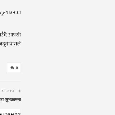
 तुल्याउनका
ठाउँदै आपसी
ाजदूतावासले
0
EXT POST
वारा शुभकामना
e From Author