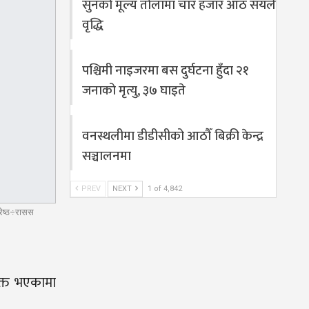
सुनको मूल्य तोलामा चार हजार आठ सयले
वृद्धि
पश्चिमी नाइजरमा बस दुर्घटना हुँदा २१
जनाको मृत्यु, ३७ घाइते
वनस्थलीमा डीडीसीको आठौँ बिक्री केन्द्र
सञ्चालनमा
PREV
NEXT
1 of 4,842
्रेष्ठ÷रासस
युक्त भएकामा