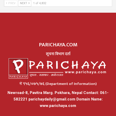
PREV
NEXT
1 of 4,832
PARICHAYA.COM
सूचना विभाग दर्ता
नंः ९५६/०७५/७६ (Department of Information)
Newroad-8, Pavitra Marg. Pokhara, Nepal Contact: 061-
582221
parichaydaily@gmail.com
Domain Name:
www.parichaya.com