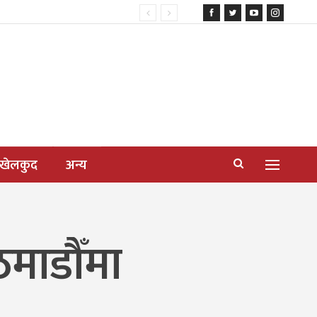
खेलकुद
अन्य
माडौँमा