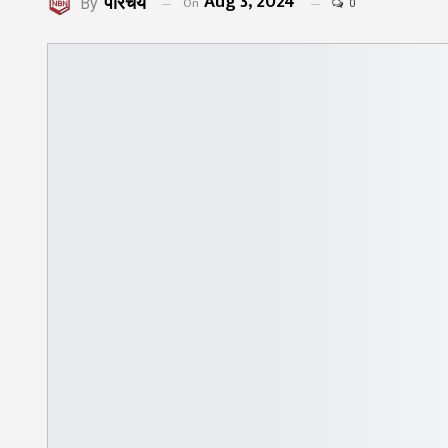
Aug 3, 2024
परिचय
On
By
0