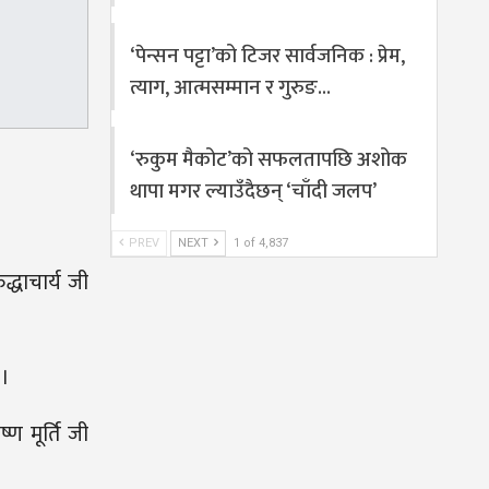
‘पेन्सन पट्टा’को टिजर सार्वजनिक : प्रेम,
त्याग, आत्मसम्मान र गुरुङ…
‘रुकुम मैकोट’को सफलतापछि अशोक
थापा मगर ल्याउँदैछन् ‘चाँदी जलप’
PREV
NEXT
1 of 4,837
धाचार्य जी
 ।
ण मूर्ति जी