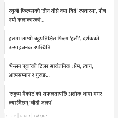
रघुजी फिल्म्सको ‘तीन तीघ्रे क्या बिग्रे’ रफ्तारमा, पाँच
नयाँ कलाकारको…
हलमा लाग्यो बहुप्रतिक्षित फिल्म ‘हली’, दर्शकको
उत्साहजनक उपस्थिति
‘पेन्सन पट्टा’को टिजर सार्वजनिक : प्रेम, त्याग,
आत्मसम्मान र गुरुङ…
‘रुकुम मैकोट’को सफलतापछि अशोक थापा मगर
ल्याउँदैछन् ‘चाँदी जलप’
PREV
NEXT
1 of 4,837