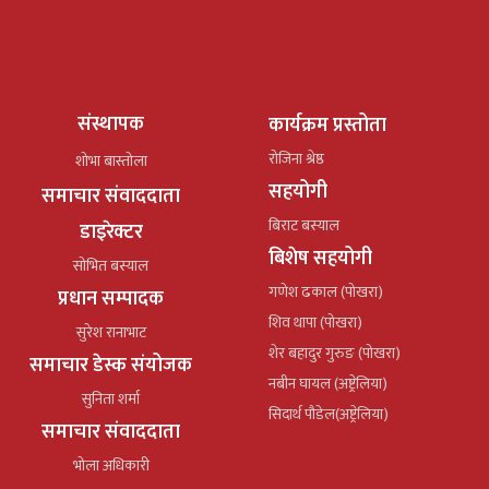
संस्थापक
कार्यक्रम प्रस्तोता
रोजिना श्रेष्ठ
शोभा बास्तोला
सहयोगी
समाचार संवाददाता
बिराट बस्याल
डाइरेक्टर
बिशेष सहयोगी
सोभित बस्याल
गणेश ढकाल (पोखरा)
प्रधान सम्पादक
शिव थापा (पोखरा)
सुरेश रानाभाट
शेर बहादुर गुरुङ (पोखरा)
समाचार डेस्क संयोजक
नबीन घायल (अष्ट्रेलिया)
सुनिता शर्मा
सिदार्थ पौडेल(अष्ट्रेलिया)
समाचार संवाददाता
भोला अधिकारी