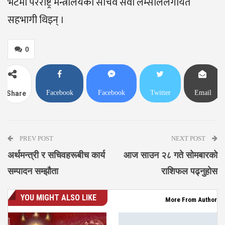
भेटमा परराष्ट्र मन्त्रालयका सचिव सेवा लम्साललगायत
सहभागी थिइन् ।
0
Facebook
Facebook
Twitter
Email
Share
Messenger
PREV POST
NEXT POST
अर्थमन्त्री र सचिवहरूबीच कार्य
आज साउन २८ गते सोमबारको
सम्पादन सम्झौता
राशिफल पढ्नुहोस
YOU MIGHT ALSO LIKE
More From Author