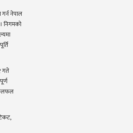
 गर्न नेपाल
छ । निगमको
ल्यमा
र्ति
१ गते
ूर्ण
े छलफल
 टिकट,