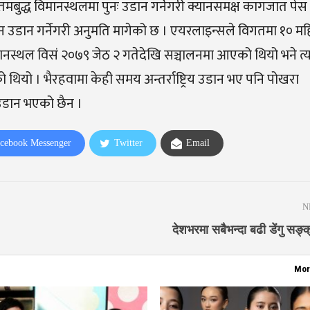
ुद्ध विमानस्थलमा पुनः उडान गर्नेगरी क्यानसमक्ष कागजात पेस
 उडान गर्नेगरी अनुमति मागेको छ । एयरलाइन्सले विगतमा १० म
य विमानस्थल विसं २०७९ जेठ २ गतेदेखि सञ्चालनमा आएको थियो भने 
ो थियो । भैरहवामा केही समय अन्तर्राष्ट्रिय उडान भए पनि पोखरा
य उडान भएको छैन ।
cebook Messenger
Twitter
Email
N
देशभरमा सबैभन्दा बढी डेंगु सङ्क
Mor