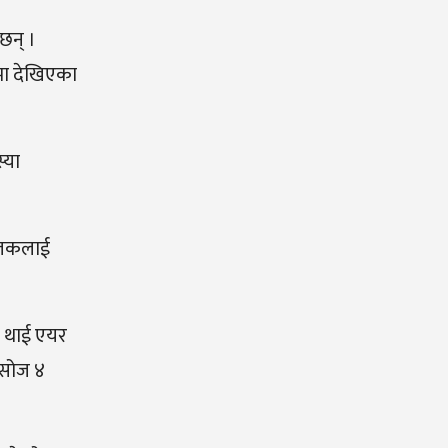
छन् ।
्रमा देखिएका
्या
चालकलाई
े थाई एयर
असोज ४