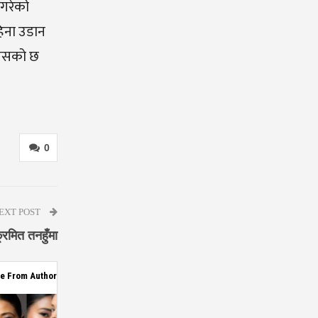
 गरेको
हिना उडान
त्यसको छ
0
EXT POST
्रमित तनहुँमा
e From Author