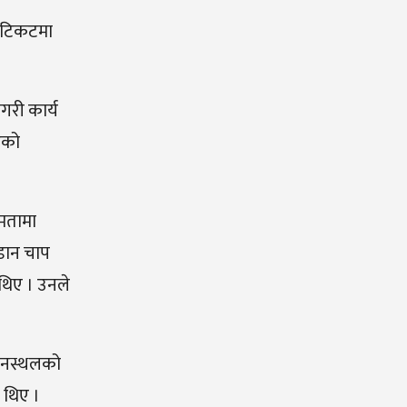
ई टिकटमा
गरी कार्य
हेको
षमतामा
उडान चाप
 थिए । उनले
िमानस्थलको
ा थिए ।