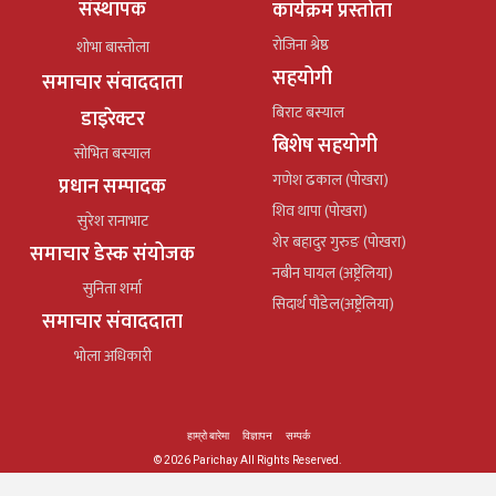
संस्थापक
कार्यक्रम प्रस्तोता
रोजिना श्रेष्ठ
शोभा बास्तोला
सहयोगी
समाचार संवाददाता
बिराट बस्याल
डाइरेक्टर
बिशेष सहयोगी
सोभित बस्याल
गणेश ढकाल (पोखरा)
प्रधान सम्पादक
शिव थापा (पोखरा)
सुरेश रानाभाट
शेर बहादुर गुरुङ (पोखरा)
समाचार डेस्क संयोजक
नबीन घायल (अष्ट्रेलिया)
सुनिता शर्मा
सिदार्थ पौडेल(अष्ट्रेलिया)
समाचार संवाददाता
भोला अधिकारी
हाम्रो बारेमा
विज्ञापन
सम्पर्क
© 2026 Parichay All Rights Reserved.