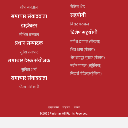
रोजिना श्रेष्ठ
शोभा बास्तोला
सहयोगी
समाचार संवाददाता
बिराट बस्याल
डाइरेक्टर
बिशेष सहयोगी
सोभित बस्याल
गणेश ढकाल (पोखरा)
प्रधान सम्पादक
शिव थापा (पोखरा)
सुरेश रानाभाट
शेर बहादुर गुरुङ (पोखरा)
समाचार डेस्क संयोजक
नबीन घायल (अष्ट्रेलिया)
सुनिता शर्मा
सिदार्थ पौडेल(अष्ट्रेलिया)
समाचार संवाददाता
भोला अधिकारी
हाम्रो बारेमा
विज्ञापन
सम्पर्क
© 2026 Parichay All Rights Reserved.