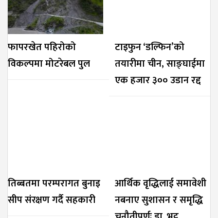
फापरखेत पहिरोको
टाइफुन ‘डल्फिन’को
विकल्पमा मोटरेबल पुल
तयारीमा चीन, साङ्घाईमा
एक हजार ३०० उडान रद्द
तिब्बतमा परम्परागत बुनाइ
आर्थिक वृद्धिलाई समावेशी
सीप संरक्षण गर्दै सहकारी
नबनाए सुशासन र समृद्धि
चुनौतीपूर्णः डा. भट्ट