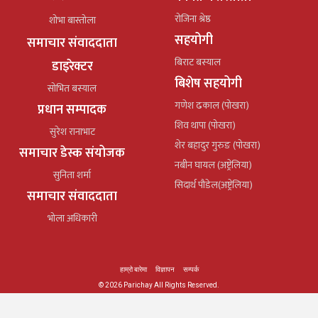
रोजिना श्रेष्ठ
शोभा बास्तोला
सहयोगी
समाचार संवाददाता
बिराट बस्याल
डाइरेक्टर
बिशेष सहयोगी
सोभित बस्याल
गणेश ढकाल (पोखरा)
प्रधान सम्पादक
शिव थापा (पोखरा)
सुरेश रानाभाट
शेर बहादुर गुरुङ (पोखरा)
समाचार डेस्क संयोजक
नबीन घायल (अष्ट्रेलिया)
सुनिता शर्मा
सिदार्थ पौडेल(अष्ट्रेलिया)
समाचार संवाददाता
भोला अधिकारी
हाम्रो बारेमा
विज्ञापन
सम्पर्क
© 2026 Parichay All Rights Reserved.