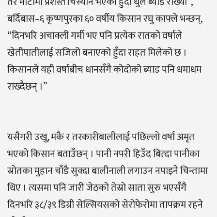
तर माटोमा प्रशस्त चिस्यान भएको हुँदा धुले ब्याड राख्यौँ”,
बर्दिबास–६ कृष्णपुरका ६० वर्षीय किसान रघु काफ्ले भन्छन्,
“दिनभरि अचाक्ली गर्मी भए पनि प्रत्येक रातको वर्षाले
खेतीपातीलाई सजिलो बनाएको हुँदा राहत मिलेको छ ।
किसानले यही वर्षाबीच धानसँगै कोदोको ब्याड पनि धमाधम
राख्दैछन् ।”
यसैगरी उखु, मकै र तरकारीबालीलाई पछिल्लो वर्षा अमृत
भएको किसान बताउँछन् । पानी नपरी हिउँद बित्दा पानीका
स्रोतका मुहान चाँडै सुक्दा बालीनाली लगाउन नपाइने चिन्तामा
थिए । त्यसमा पनि जारी जेठको तेस्रो साता सुरु भएसँगै
दिनभरि ३८/३९ डिग्री सेल्सियसको सेरोफेरोमा तापक्रम रहने