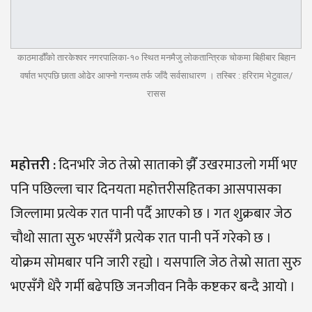
काठमाडौँको तारकेश्वर नगरपालिका-१० स्थित मनमैजु लोकतान्त्रिक चोकमा बिहीबार बिहान
वर्षात भएपछि छाता ओढेर आफ्नो गन्तव्य तर्फ जाँदै सर्वसाधारण । तस्बिर : हरिराम भेटुवाल/
रासस
महोत्तरी :
दिनभरि जेठ तेस्रो साताको झैँ उखरमाउलो गर्मी भए
पनि पछिल्ला चार दिनयता महोत्तरीसहितका आसपासका
जिल्लामा प्रत्येक रात पानी पर्दै आएको छ । गत शुक्रबार जेठ
चौथो साता सुरु भएसँगै प्रत्येक रात पानी पर्ने गरेको छ ।
योक्रम सोमबार पनि जारी रह्यो । यसपालि जेठ तेस्रो साता सुरु
भएसँगै धेरै गर्मी बढेपछि जनजीवन निकै कष्टकर बन्दै आयो ।