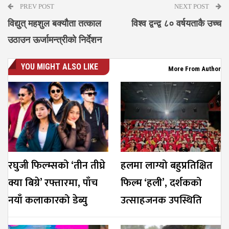
PREV POST
NEXT POST
विद्युत् महशुल बक्यौता तत्काल
विश्व द्वन्द्व ८० वर्षयताकै उच्च
उठाउन ऊर्जामन्त्रीको निर्देशन
YOU MIGHT ALSO LIKE
More From Author
रघुजी फिल्म्सको ‘तीन तीघ्रे
हलमा लाग्यो बहुप्रतिक्षित
क्या बिग्रे’ रफ्तारमा, पाँच
फिल्म ‘हली’, दर्शकको
नयाँ कलाकारको डेब्यु
उत्साहजनक उपस्थिति