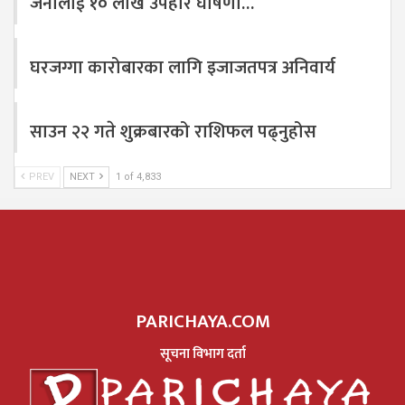
जनालाई १० लाख उपहार घोषणा…
घरजग्गा कारोबारका लागि इजाजतपत्र अनिवार्य
साउन २२ गते शुक्रबारको राशिफल पढ्नुहोस
PREV
NEXT
1 of 4,833
PARICHAYA.COM
सूचना विभाग दर्ता