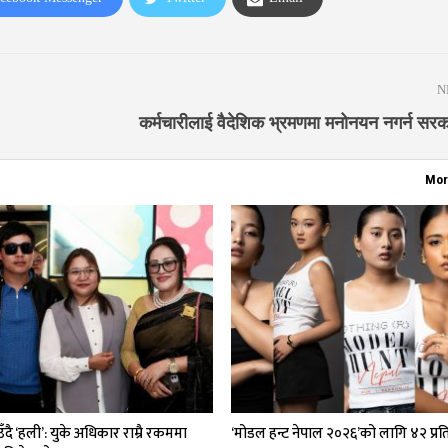
N
कर्मचारीलाई वैदेशिक भ्रमणमा मनोनयन नगर्न सरका
Mor
दै ‘हली’: युके अधिकार राम्रै रकममा
‘मोडल हन्ट नेपाल २०२६’को लागि ४२ प्र