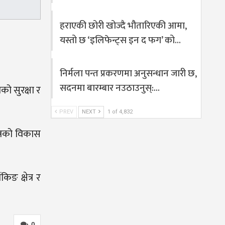
हराएकी छोरी खोज्दै भौतारिएकी आमा,
यस्तो छ ‘इलिफेन्ट्स इन द फग’ को…
निर्मला पन्त प्रकरणमा अनुसन्धान जारी छ,
सदनमा बारम्बार नउठाउनुस्:…
को सुरक्षा र
PREV
NEXT
1 of 4,832
्त्रको विकास
ङ क्षेत्र र
0