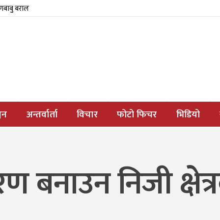
्णबाबु बराल
जन
अन्तर्वार्ता
विचार
फोटो फिचर
भिडियो
रण बनाउन निजी क्षेत