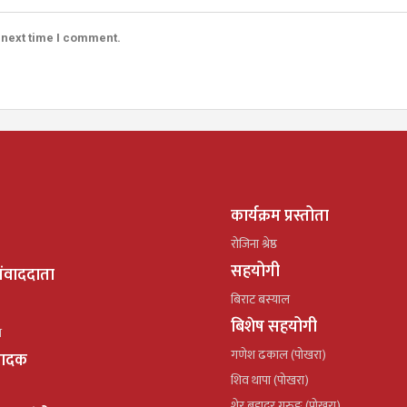
 next time I comment.
कार्यक्रम प्रस्तोता
रोजिना श्रेष्ठ
सहयोगी
ंवाददाता
बिराट बस्याल
बिशेष सहयोगी
ल
गणेश ढकाल (पोखरा)
्पादक
शिव थापा (पोखरा)
शेर बहादुर गुरुङ (पोखरा)