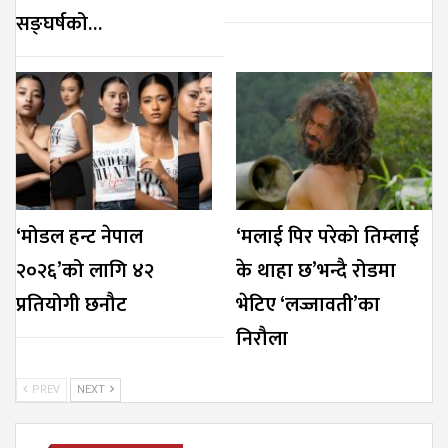
सङ्घर्षको…
‘मोडल हन्ट नेपाल
‘मलाई पिर परेको तिम्लाई
२०२६’को लागि ४२
के थाहा छ’भन्दै रोडमा
प्रतियोगी छनौट
भेटिए ‘लज्जावती’का
निरौला
PREV
NEXT