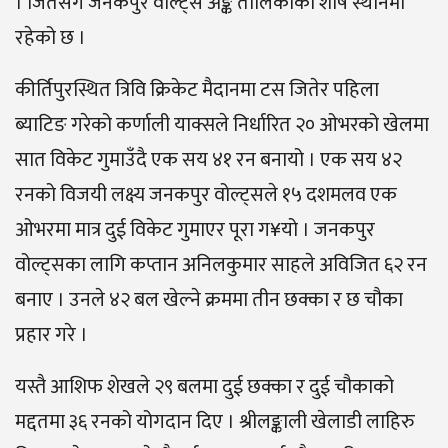
। जितसँगै जनकपुर वोल्ट्स अङ्क तालिकाको शीर्ष स्थानमा
रहेको छ ।
कीर्तिपुरस्थित त्रिवि क्रिकेट मैदानमा टस जितेर पहिला
ब्याटिङ गरेको कर्णाली याक्सले निर्धारित २० ओभरको खेलमा
सात विकेट गुमाउँदै एक सय ४१ रन बनायो । एक सय ४२
रनको विजयी लक्ष्य जनकपुर वोल्ट्सले १५ दशमलव एक
ओभरमा मात्र दुई विकेट गुमाएर पूरा ग¥यो । जनकपुर
वोल्ट्सका लागि कप्तान अनिलकुमार साहले अविजित ६२ रन
बनाए । उनले ४२ बल खेल्ने क्रममा तीन छक्का र छ चौका
प्रहार गरे ।
यस्तै आशिफ शेखले २९ बलमा दुई छक्का र दुई चौकाको
मद्दतमा ३६ रनको योगदान दिए । श्रीलङ्काली खेलाडी लाहिरु