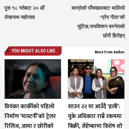
पुस १८ गतेबाट २० औं
काभ्रेको पाँचखालबाट थालियो
लेखनाथ महोत्सव
‘प्रेम गीता’को
सुटिङ,जयकिशन बस्नेतको
छोरी हिरोइन्
YOU MIGHT ALSO LIKE
More From Author
प्रियंका कार्कीको पहिलो
साउन २२ मा आउँदै ‘हली’:
निर्माण ‘मास्टर्नी’को ट्रेलर
युके अधिकार राम्रै रकममा
रिलिज, आमा र छोरीको
बिक्री, सेप्टेम्बरमा विशेष शो