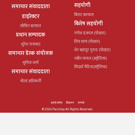
सहयोगी
समाचार संवाददाता
बिराट बस्याल
डाइरेक्टर
बिशेष सहयोगी
सोभित बस्याल
गणेश ढकाल (पोखरा)
प्रधान सम्पादक
शिव थापा (पोखरा)
सुरेश रानाभाट
शेर बहादुर गुरुङ (पोखरा)
समाचार डेस्क संयोजक
नबीन घायल (अष्ट्रेलिया)
सुनिता शर्मा
सिदार्थ पौडेल(अष्ट्रेलिया)
समाचार संवाददाता
भोला अधिकारी
हाम्रो बारेमा
विज्ञापन
सम्पर्क
© 2026 Parichay All Rights Reserved.