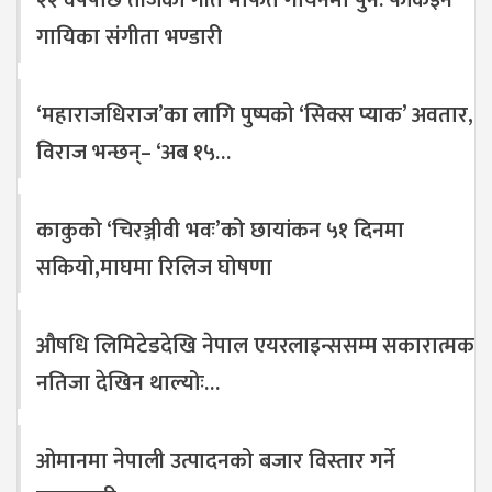
२२ वर्षपछि तीजको गीत मार्फत गायनमा पुन: फर्किंइन
गायिका संगीता भण्डारी
‘महाराजधिराज’का लागि पुष्पको ‘सिक्स प्याक’ अवतार,
विराज भन्छन्– ‘अब १५…
काकुको ‘चिरञ्जीवी भवः’को छायांकन ५१ दिनमा
सकियो,माघमा रिलिज घोषणा
औषधि लिमिटेडदेखि नेपाल एयरलाइन्ससम्म सकारात्मक
नतिजा देखिन थाल्योः…
ओमानमा नेपाली उत्पादनको बजार विस्तार गर्ने