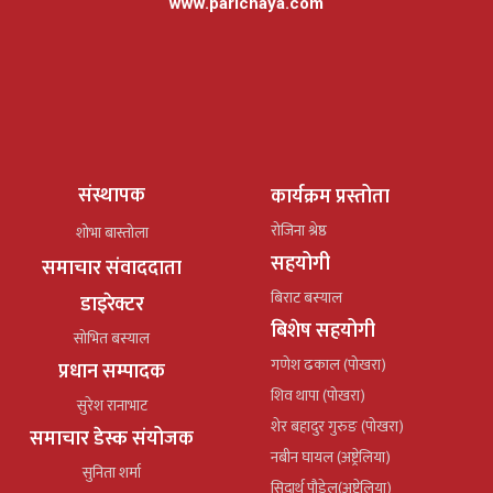
www.parichaya.com
संस्थापक
कार्यक्रम प्रस्तोता
रोजिना श्रेष्ठ
शोभा बास्तोला
सहयोगी
समाचार संवाददाता
बिराट बस्याल
डाइरेक्टर
बिशेष सहयोगी
सोभित बस्याल
गणेश ढकाल (पोखरा)
प्रधान सम्पादक
शिव थापा (पोखरा)
सुरेश रानाभाट
शेर बहादुर गुरुङ (पोखरा)
समाचार डेस्क संयोजक
नबीन घायल (अष्ट्रेलिया)
सुनिता शर्मा
सिदार्थ पौडेल(अष्ट्रेलिया)