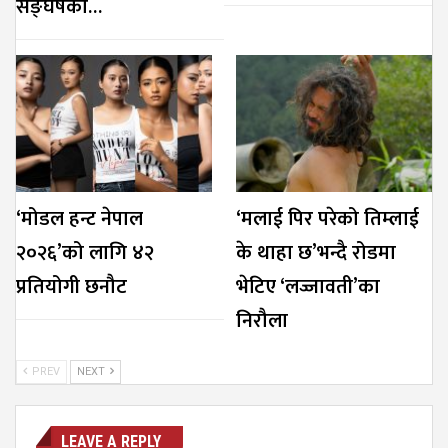
सङ्घर्षको…
‘मोडल हन्ट नेपाल
‘मलाई पिर परेको तिम्लाई
२०२६’को लागि ४२
के थाहा छ’भन्दै रोडमा
प्रतियोगी छनौट
भेटिए ‘लज्जावती’का
निरौला
PREV
NEXT
LEAVE A REPLY