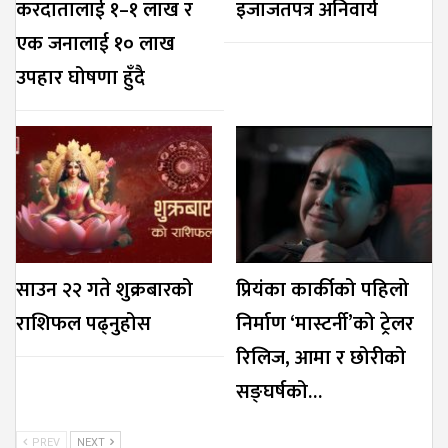
करदातालाई १–१ लाख र
इजाजतपत्र अनिवार्य
एक जनालाई १० लाख
उपहार घोषणा हुँदै
साउन २२ गते शुक्रबारको
प्रियंका कार्कीको पहिलो
राशिफल पढ्नुहोस
निर्माण ‘मास्टर्नी’को ट्रेलर
रिलिज, आमा र छोरीको
सङ्घर्षको…
PREV
NEXT