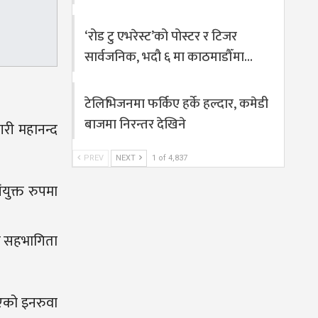
‘रोड टु एभरेस्ट’को पोस्टर र टिजर
सार्वजनिक, भदौ ६ मा काठमाडौँमा…
टेलिभिजनमा फर्किए हर्के हल्दार, कमेडी
बाजमा निरन्तर देखिने
री महानन्द
PREV
NEXT
1 of 4,837
युक्त रुपमा
तको सहभागिता
एको इनरुवा