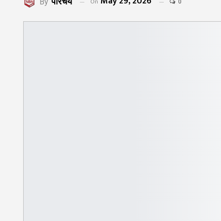
May 29, 2026
परिचय
On
By
0