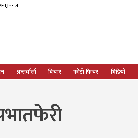
्णबाबु बराल
जन
अन्तर्वार्ता
विचार
फोटो फिचर
भिडियो
्रभातफेरी