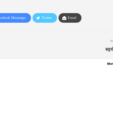
cebook Messenger
Twitter
Email
N
बढ्य
Mor