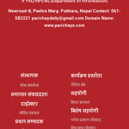
नंः ९५६/०७५/७६ (Department of Information)
Newroad-8, Pavitra Marg. Pokhara, Nepal Contact: 061-
582221
parichaydaily@gmail.com
Domain Name:
www.parichaya.com
संस्थापक
कार्यक्रम प्रस्तोता
रोजिना श्रेष्ठ
शोभा बास्तोला
सहयोगी
समाचार संवाददाता
बिराट बस्याल
डाइरेक्टर
बिशेष सहयोगी
सोभित बस्याल
गणेश ढकाल (पोखरा)
प्रधान सम्पादक
शिव थापा (पोखरा)