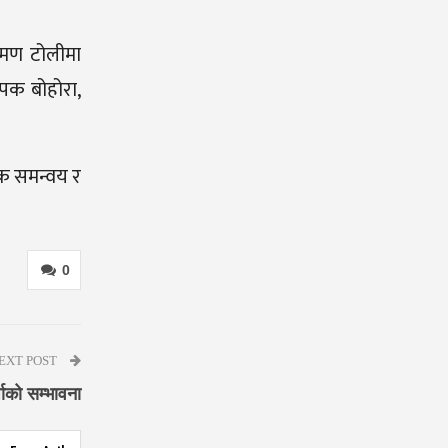
रमण टोलीमा
ीपक बोहोरा,
यक समन्वय र
0
EXT POST
षाको सम्भावना