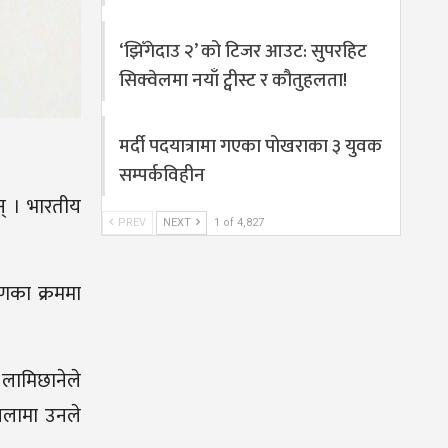
‘झिँगेदाउ २’ को टिजर आउट: सुपरहिट
सिक्वेलमा नयाँ ट्वीस्ट र कौतुहलता!
मर्दी पदयात्रामा गएका पोखराका ३ युवक
सम्पर्कविहीन
न् । भारतीय
PREV
NEXT
1 of 4,827
मणका क्रममा
 लामिछानेले
सिलामा उनले