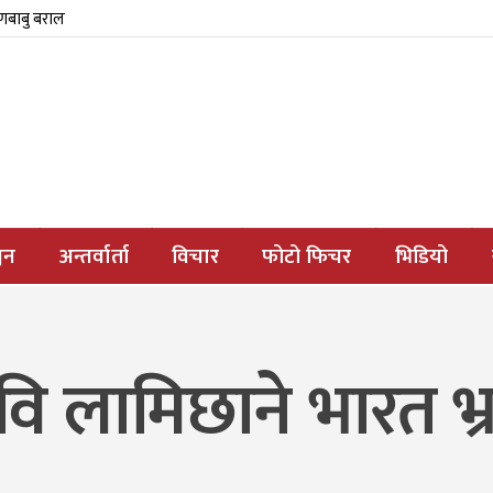
्णबाबु बराल
जन
अन्तर्वार्ता
विचार
फोटो फिचर
भिडियो
वि लामिछाने भारत भ्