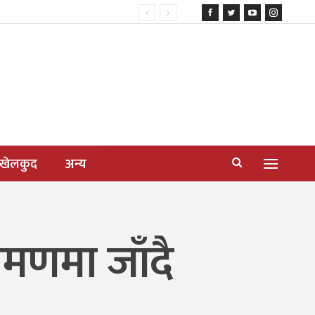
खेलकुद
अन्य
रमणमा जाँदै