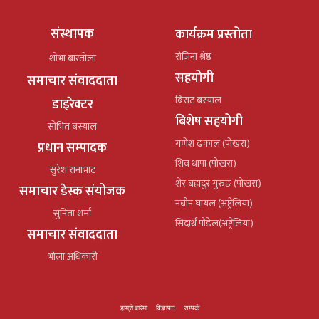
संस्थापक
कार्यक्रम प्रस्तोता
रोजिना श्रेष्ठ
शोभा बास्तोला
सहयोगी
समाचार संवाददाता
बिराट बस्याल
डाइरेक्टर
बिशेष सहयोगी
सोभित बस्याल
गणेश ढकाल (पोखरा)
प्रधान सम्पादक
शिव थापा (पोखरा)
सुरेश रानाभाट
शेर बहादुर गुरुङ (पोखरा)
समाचार डेस्क संयोजक
नबीन घायल (अष्ट्रेलिया)
सुनिता शर्मा
सिदार्थ पौडेल(अष्ट्रेलिया)
समाचार संवाददाता
भोला अधिकारी
हाम्रो बारेमा
विज्ञापन
सम्पर्क