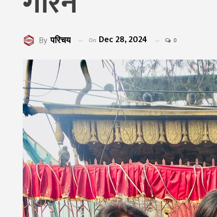
गरिने
Dec 28, 2024
परिचय
On
By
0