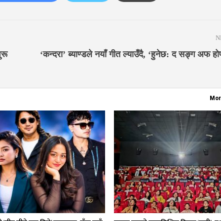
N
ुरू
‘कन्दरा’ ब्याण्डले नयाँ गीत ल्याउँदै, ‘हुनेछ: द सङ्ग अफ ह
Mor