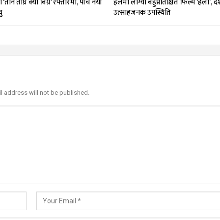
तीन तीघ्रे क्या बिग्रे’ रफ्तारमा, पाँच नयाँ
हलमा लाग्यो बहुप्रतिक्षित फिल्म ‘हली’, 
ु
उत्साहजनक उपस्थिति
l address will not be published.