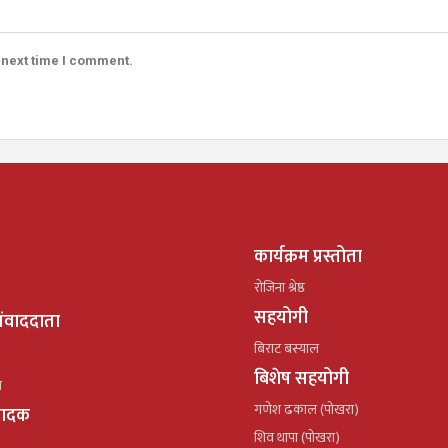
 next time I comment.
कार्यक्रम प्रस्तोता
रोजिना श्रेष्ठ
सहयोगी
ंवाददाता
बिराट बस्याल
बिशेष सहयोगी
ल
गणेश ढकाल (पोखरा)
्पादक
शिव थापा (पोखरा)