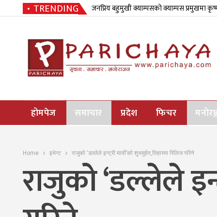
TRENDING
जनप्रिय बहुमुखी क्याम्पसको क्याम्पस प्रमुखमा कृष
होमपेज
समाचार
प्रदेश
फिचर
मनोरञ्
Home
इभेन्ट
राजुको ‘डल्लेले इन्ट्री मार्यो’को शुभमुर्हत,तिहारमा रिलिज गरिने
राजुको ‘डल्लेले इन