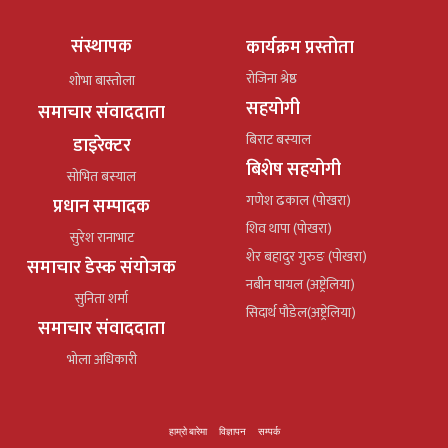
संस्थापक
कार्यक्रम प्रस्तोता
रोजिना श्रेष्ठ
शोभा बास्तोला
सहयोगी
समाचार संवाददाता
बिराट बस्याल
डाइरेक्टर
बिशेष सहयोगी
सोभित बस्याल
गणेश ढकाल (पोखरा)
प्रधान सम्पादक
शिव थापा (पोखरा)
सुरेश रानाभाट
शेर बहादुर गुरुङ (पोखरा)
समाचार डेस्क संयोजक
नबीन घायल (अष्ट्रेलिया)
सुनिता शर्मा
सिदार्थ पौडेल(अष्ट्रेलिया)
समाचार संवाददाता
भोला अधिकारी
हाम्रो बारेमा
विज्ञापन
सम्पर्क