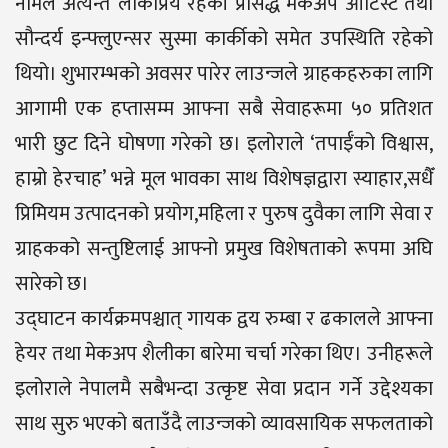
नामले अत्यन्त लोकप्रिय रहेकी प्रसिद्ध मेकअप आर्टिस्ट तथा
सौन्दर्य इन्फ्लुएन्सर सुस्मा कार्कीको समेत उपस्थिति रहेको
थियो। शुभारम्भको अवसर पारेर लाउन्जले ग्राहकहरुका लागि
आगामी एक हप्तासम्म आफ्ना सबै सेवाहरूमा ५० प्रतिशत
भारी छुट दिने घोषणा गरेको छ। इलोराले ‘तपाईँको विश्वास,
हाम्रो हेरचाह’ भन्ने मूल भावका साथ विशेषज्ञद्वारा स्याहार,सधैँ
प्रिमियम उत्पादनको प्रयोग,महिला र पुरुष दुवैका लागि सेवा र
ग्राहकको सन्तुष्टिलाई आफ्नो प्रमुख विशेषताको रूपमा अघि
सारेको छ।
उद्घाटन कार्यक्रमपश्चात् गायक द्वय रुम्बा र ढकालले आफ्ना
हेयर तथा मेकअप शैलीका बारेमा चर्चा गरेका थिए। उनीहरूले
इलोराले नेपालमै सबैभन्दा उत्कृष्ट सेवा प्रदान गर्ने उद्देश्यका
साथ सुरु भएको बताउँदै लाउन्जको व्यावसायिक सफलताको