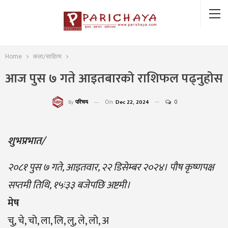
Home
कला/साहित्य
आज पुस ७ गते आइतबारको राशिफल पढ्नुहोस
On
Dec 22, 2024
0
परिचय
By
शुभप्रभात/
२०८१ पुस ७ गते, आइतवार, २२ डिसेम्बर २०२४। पाैष कृष्णपक्ष
सप्तमी तिथि, १५ः३३ बजेपछि अष्टमी।
मेष
चु, चे, चो, ला, लि, लु, ले, लो, अ