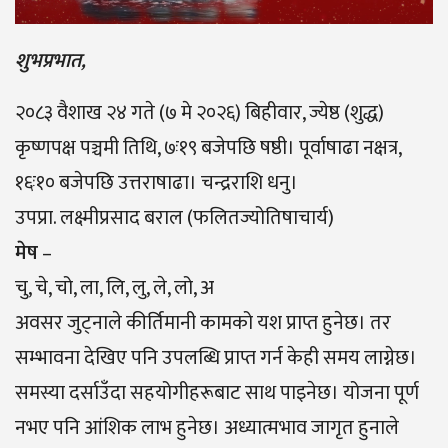
शुभप्रभात,
२०८३ वैशाख २४ गते (७ मे २०२६) बिहीवार, ज्येष्ठ (शुद्ध)
कृष्णपक्ष पञ्चमी तिथि, ७ः१९ बजेपछि षष्ठी। पूर्वाषाढा नक्षत्र,
१६ः१० बजेपछि उत्तराषाढा। चन्द्रराशि धनु।
उपप्रा. लक्ष्मीप्रसाद बराल (फलितज्योतिषाचार्य)
मेष
–
चु, चे, चो, ला, लि, लु, ले, लो, अ
अवसर जुट्नाले कीर्तिमानी कामको यश प्राप्त हुनेछ। तर
सम्भावना देखिए पनि उपलब्धि प्राप्त गर्न केही समय लाग्नेछ।
समस्या दर्साउँदा सहयोगीहरूबाट साथ पाइनेछ। योजना पूर्ण
नभए पनि आंशिक लाभ हुनेछ। अध्यात्मभाव जागृत हुनाले