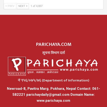
PREV
NEXT
1 of 4,837
PARICHAYA.COM
सूचना विभाग दर्ता
नंः ९५६/०७५/७६ (Department of Information)
Newroad-8, Pavitra Marg. Pokhara, Nepal Contact: 061-
582221
parichaydaily@gmail.com
Domain Name:
www.parichaya.com