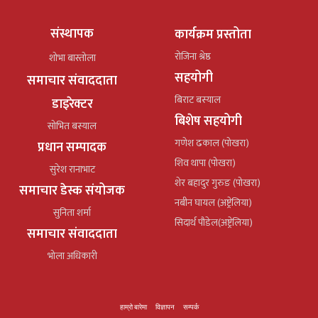
संस्थापक
कार्यक्रम प्रस्तोता
रोजिना श्रेष्ठ
शोभा बास्तोला
सहयोगी
समाचार संवाददाता
बिराट बस्याल
डाइरेक्टर
बिशेष सहयोगी
सोभित बस्याल
गणेश ढकाल (पोखरा)
प्रधान सम्पादक
शिव थापा (पोखरा)
सुरेश रानाभाट
शेर बहादुर गुरुङ (पोखरा)
समाचार डेस्क संयोजक
नबीन घायल (अष्ट्रेलिया)
सुनिता शर्मा
सिदार्थ पौडेल(अष्ट्रेलिया)
समाचार संवाददाता
भोला अधिकारी
हाम्रो बारेमा
विज्ञापन
सम्पर्क