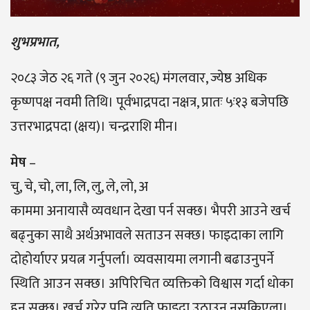
शुभप्रभात,
२०८३ जेठ २६ गते (९ जुन २०२६) मंगलवार, ज्येष्ठ अधिक
कृष्णपक्ष नवमी तिथि। पूर्वभाद्रपदा नक्षत्र, प्रातः ५ः१३ बजेपछि
उत्तरभाद्रपदा (क्षय)। चन्द्रराशि मीन।
मेष
–
चु, चे, चो, ला, लि, लु, ले, लो, अ
काममा अनायासै व्यवधान देखा पर्न सक्छ। भैपरी आउने खर्च
बढ्नुका साथै अर्थअभावले सताउन सक्छ। फाइदाका लागि
दोहोर्याएर प्रयत्न गर्नुपर्ला। व्यवसायमा लगानी बढाउनुपर्ने
स्थिति आउन सक्छ। अपिरिचित व्यक्तिको विश्वास गर्दा धोका
हुन सक्छ। खर्च गरेर पनि त्यति फाइदा उठाउन नसकिएला।