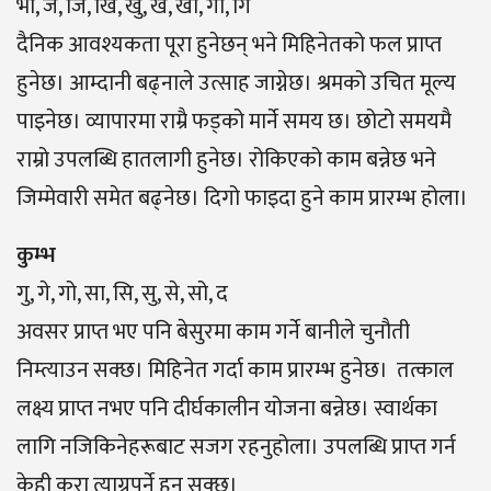
भो, ज, जि, खि, खु, खे, खो, गा, गि
दैनिक आवश्यकता पूरा हुनेछन् भने मिहिनेतको फल प्राप्त
हुनेछ। आम्दानी बढ्नाले उत्साह जाग्नेछ। श्रमको उचित मूल्य
पाइनेछ। व्यापारमा राम्रै फड्को मार्ने समय छ। छोटो समयमै
राम्रो उपलब्धि हातलागी हुनेछ। रोकिएको काम बन्नेछ भने
जिम्मेवारी समेत बढ्नेछ। दिगो फाइदा हुने काम प्रारम्भ होला।
कुम्भ
गु, गे, गो, सा, सि, सु, से, सो, द
अवसर प्राप्त भए पनि बेसुरमा काम गर्ने बानीले चुनौती
निम्त्याउन सक्छ। मिहिनेत गर्दा काम प्रारम्भ हुनेछ। तत्काल
लक्ष्य प्राप्त नभए पनि दीर्घकालीन योजना बन्नेछ। स्वार्थका
लागि नजिकिनेहरूबाट सजग रहनुहोला। उपलब्धि प्राप्त गर्न
केही कुरा त्याग्नुपर्ने हुन सक्छ।