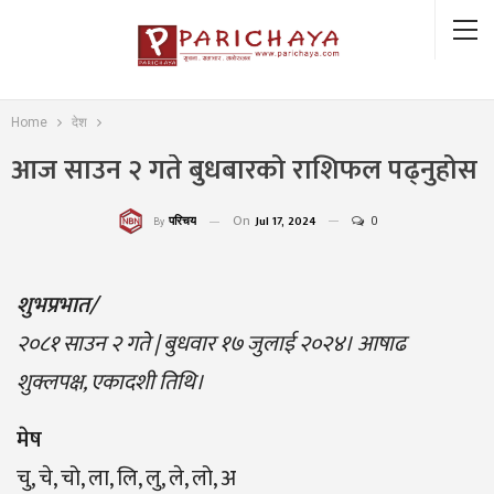
Home
देश
आज साउन २ गते बुधबारको राशिफल पढ्नुहोस
On
Jul 17, 2024
0
परिचय
By
शुभप्रभात/
२०८१ साउन २ गते | बुधवार १७ जुलाई २०२४। आषाढ
शुक्लपक्ष, एकादशी तिथि।
मेष
चु, चे, चो, ला, लि, लु, ले, लो, अ