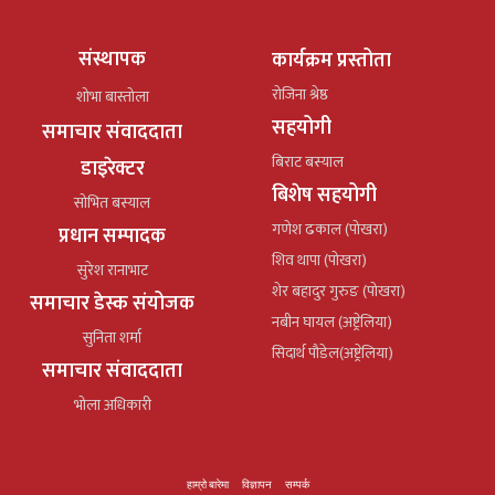
संस्थापक
कार्यक्रम प्रस्तोता
रोजिना श्रेष्ठ
शोभा बास्तोला
सहयोगी
समाचार संवाददाता
बिराट बस्याल
डाइरेक्टर
बिशेष सहयोगी
सोभित बस्याल
गणेश ढकाल (पोखरा)
प्रधान सम्पादक
शिव थापा (पोखरा)
सुरेश रानाभाट
शेर बहादुर गुरुङ (पोखरा)
समाचार डेस्क संयोजक
नबीन घायल (अष्ट्रेलिया)
सुनिता शर्मा
सिदार्थ पौडेल(अष्ट्रेलिया)
समाचार संवाददाता
भोला अधिकारी
हाम्रो बारेमा
विज्ञापन
सम्पर्क