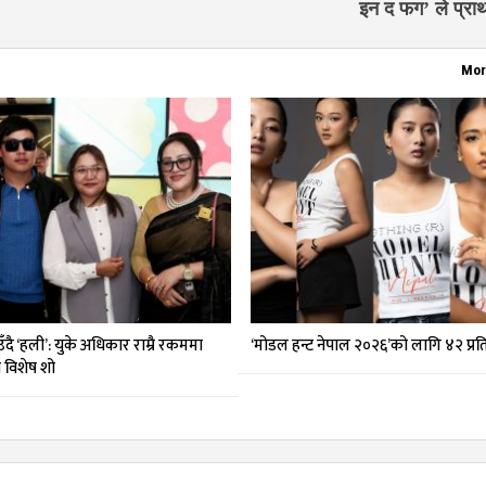
इन द फग’ ले प्रा
Mor
दै ‘हली’: युके अधिकार राम्रै रकममा
‘मोडल हन्ट नेपाल २०२६’को लागि ४२ प्र
मा विशेष शो