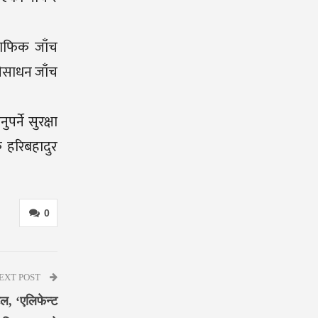
राफिक जाँच
ारीसाधन जाँच
र्ने सुरक्षा
क हरिबहादुर
0
EXT POST
ल, ‘एलिफेन्ट