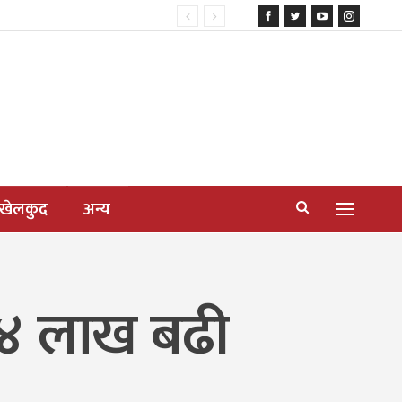
खेलकुद
अन्य
४४ लाख बढी