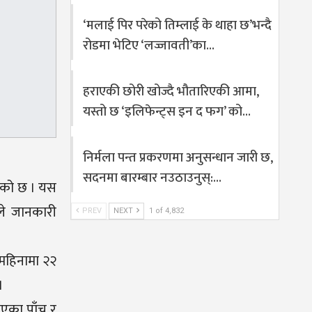
‘मलाई पिर परेको तिम्लाई के थाहा छ’भन्दै
रोडमा भेटिए ‘लज्जावती’का…
हराएकी छोरी खोज्दै भौतारिएकी आमा,
यस्तो छ ‘इलिफेन्ट्स इन द फग’ को…
निर्मला पन्त प्रकरणमा अनुसन्धान जारी छ,
सदनमा बारम्बार नउठाउनुस्:…
ेको छ । यस
ले जानकारी
PREV
NEXT
1 of 4,832
महिनामा २२
।
एका पाँच र