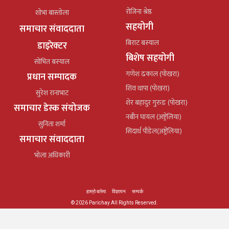
रोजिना श्रेष्ठ
शोभा बास्तोला
सहयोगी
समाचार संवाददाता
बिराट बस्याल
डाइरेक्टर
बिशेष सहयोगी
सोभित बस्याल
गणेश ढकाल (पोखरा)
प्रधान सम्पादक
शिव थापा (पोखरा)
सुरेश रानाभाट
शेर बहादुर गुरुङ (पोखरा)
समाचार डेस्क संयोजक
नबीन घायल (अष्ट्रेलिया)
सुनिता शर्मा
सिदार्थ पौडेल(अष्ट्रेलिया)
समाचार संवाददाता
भोला अधिकारी
हाम्रो बारेमा
विज्ञापन
सम्पर्क
© 2026 Parichay All Rights Reserved.