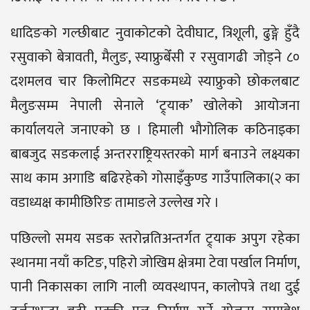
धादिङको गल्छीबाट नुवाकोटको देवीघाट, त्रिशूली, ढुङ्गे हुँदै
रसुवाको बेत्रावती, मैलुङ, स्याफ्रुबेँसी र रसुवागढी जोड्ने ८०
दशमलव चार किलोमिटर सडकमध्ये स्याफ्रुको छोकलबाट
मैलुङसम्म नेपाली सेनाले ‘ट्र्याक’ खोलेको आयोजना
कार्यालयले जनाएको छ । हिमाली भौगोलिक कठिनाइका
बाबजुद सडकलाई अन्तरराष्ट्रियस्तरको मार्ग बनाउने लक्ष्यका
साथ काम अगाडि बढिरहेको गोसाइँकुण्ड गाउँपालिका(२ का
वडाध्यक्ष कामीछिरिङ तामाङले उल्लेख गरे ।
पछिल्लो समय सडक स्तरोन्नतिअन्तर्गत ट्र्याक अपुग रहेका
स्थानमा नयाँ कटिङ, पहिरो जोखिम क्षेत्रमा टेवा पर्खाल निर्माण,
पानी निकासका लागि नाली व्यवस्थापन, कालोपत्रे तथा दुई