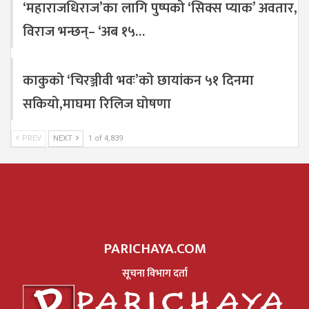
‘महाराजधिराज’का लागि पुष्पको ‘सिक्स प्याक’ अवतार,
विराज भन्छन्– ‘अब १५…
काकुको ‘चिरञ्जीवी भवः’को छायांकन ५१ दिनमा
सकियो,माघमा रिलिज घोषणा
PREV
NEXT
1 of 4,839
PARICHAYA.COM
सूचना विभाग दर्ता