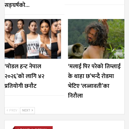
सङ्घर्षको…
‘मोडल हन्ट नेपाल
‘मलाई पिर परेको तिम्लाई
२०२६’को लागि ४२
के थाहा छ’भन्दै रोडमा
प्रतियोगी छनौट
भेटिए ‘लज्जावती’का
निरौला
PREV
NEXT