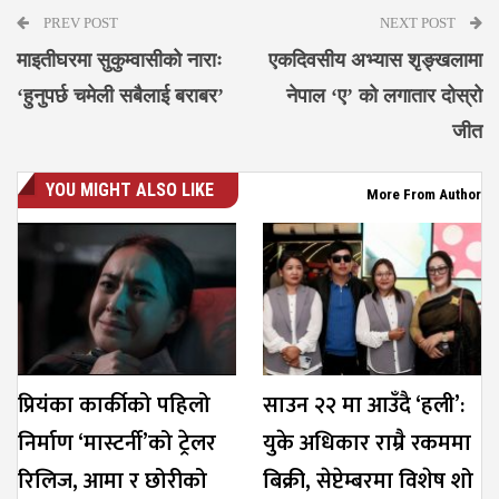
PREV POST
NEXT POST
माइतीघरमा सुकुम्वासीको नाराः
एकदिवसीय अभ्यास शृङ्खलामा
‘हुनुपर्छ चमेली सबैलाई बराबर’
नेपाल ‘ए’ को लगातार दोस्रो
जीत
YOU MIGHT ALSO LIKE
More From Author
प्रियंका कार्कीको पहिलो
साउन २२ मा आउँदै ‘हली’:
निर्माण ‘मास्टर्नी’को ट्रेलर
युके अधिकार राम्रै रकममा
रिलिज, आमा र छोरीको
बिक्री, सेप्टेम्बरमा विशेष शो