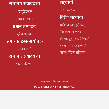
सहयोगी
समाचार संवाददाता
बिराट बस्याल
डाइरेक्टर
बिशेष सहयोगी
सोभित बस्याल
गणेश ढकाल (पोखरा)
प्रधान सम्पादक
शिव थापा (पोखरा)
सुरेश रानाभाट
शेर बहादुर गुरुङ (पोखरा)
समाचार डेस्क संयोजक
नबीन घायल (अष्ट्रेलिया)
सुनिता शर्मा
सिदार्थ पौडेल(अष्ट्रेलिया)
समाचार संवाददाता
भोला अधिकारी
हाम्रो बारेमा
विज्ञापन
सम्पर्क
© 2026 Parichay All Rights Reserved.