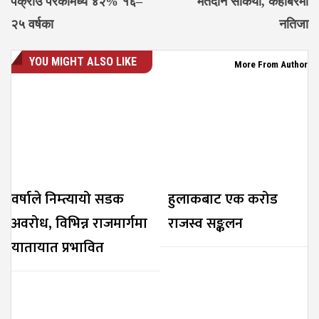
पक्राउ परेकामध्ये ४२% १६–
मतदान सकियो, केहीबेरमा
२५ वर्षका
नतिजा
YOU MIGHT ALSO LIKE
More From Author
वर्षाले निम्त्यायो सडक
हुलाकबाट एक करोड
अवरोध, विभिन्न राजमार्गमा
राजस्व सङ्कलन
यातायात प्रभावित