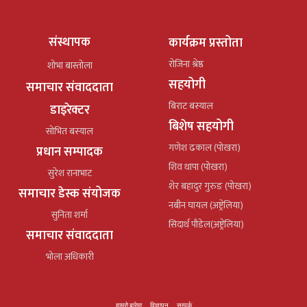
संस्थापक
कार्यक्रम प्रस्तोता
रोजिना श्रेष्ठ
शोभा बास्तोला
सहयोगी
समाचार संवाददाता
बिराट बस्याल
डाइरेक्टर
बिशेष सहयोगी
सोभित बस्याल
गणेश ढकाल (पोखरा)
प्रधान सम्पादक
शिव थापा (पोखरा)
सुरेश रानाभाट
शेर बहादुर गुरुङ (पोखरा)
समाचार डेस्क संयोजक
नबीन घायल (अष्ट्रेलिया)
सुनिता शर्मा
सिदार्थ पौडेल(अष्ट्रेलिया)
समाचार संवाददाता
भोला अधिकारी
हाम्रो बारेमा
विज्ञापन
सम्पर्क