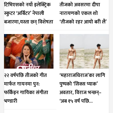
टिभिएसको नयाँ इलेक्ट्रिक
तीजको अवसरमा दीपा
स्कुटर ‘अर्बिटर’ नेपाली
नारायणको एकल शो
बजारमा,यस्ता छन् विशेषता
‘तीजको रहर आयो बरी लै’
२२ वर्षपछि तीजको गीत
‘महाराजधिराज’का लागि
मार्फत गायनमा पुन:
पुष्पको ‘सिक्स प्याक’
फर्किंइन गायिका संगीता
अवतार, विराज भन्छन्–
भण्डारी
‘अब १५ वर्ष पछि…