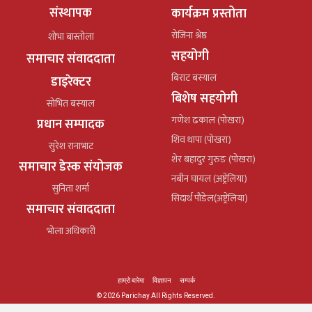
संस्थापक
कार्यक्रम प्रस्तोता
रोजिना श्रेष्ठ
शोभा बास्तोला
सहयोगी
समाचार संवाददाता
बिराट बस्याल
डाइरेक्टर
बिशेष सहयोगी
सोभित बस्याल
गणेश ढकाल (पोखरा)
प्रधान सम्पादक
शिव थापा (पोखरा)
सुरेश रानाभाट
शेर बहादुर गुरुङ (पोखरा)
समाचार डेस्क संयोजक
नबीन घायल (अष्ट्रेलिया)
सुनिता शर्मा
सिदार्थ पौडेल(अष्ट्रेलिया)
समाचार संवाददाता
भोला अधिकारी
हाम्रो बारेमा
विज्ञापन
सम्पर्क
© 2026 Parichay All Rights Reserved.