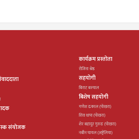
कार्यक्रम प्रस्तोता
रोजिना श्रेष्ठ
सहयोगी
ंवाददाता
बिराट बस्याल
बिशेष सहयोगी
ल
गणेश ढकाल (पोखरा)
्पादक
शिव थापा (पोखरा)
शेर बहादुर गुरुङ (पोखरा)
ेस्क संयोजक
नबीन घायल (अष्ट्रेलिया)