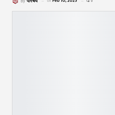
Feb 10, 2025
परिचय
On
By
0