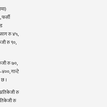
जमा)
, फर्सी
्ड
ो साग रु ४५,
ेजी रु ९०,
केजी रु ७०,
–४००, गान्टे
े छ ।
प्रतिकेजी रु
रतिकेजी रु