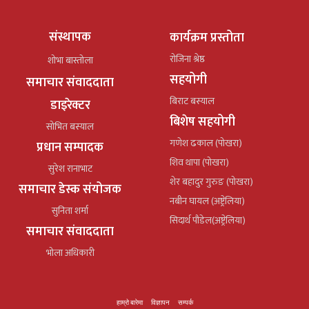
संस्थापक
कार्यक्रम प्रस्तोता
रोजिना श्रेष्ठ
शोभा बास्तोला
सहयोगी
समाचार संवाददाता
बिराट बस्याल
डाइरेक्टर
बिशेष सहयोगी
सोभित बस्याल
गणेश ढकाल (पोखरा)
प्रधान सम्पादक
शिव थापा (पोखरा)
सुरेश रानाभाट
शेर बहादुर गुरुङ (पोखरा)
समाचार डेस्क संयोजक
नबीन घायल (अष्ट्रेलिया)
सुनिता शर्मा
सिदार्थ पौडेल(अष्ट्रेलिया)
समाचार संवाददाता
भोला अधिकारी
हाम्रो बारेमा
विज्ञापन
सम्पर्क