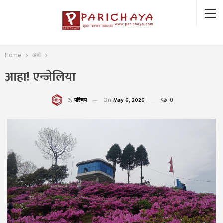
Home
अर्थ
आहा! एन्जेलिया
On
May 6, 2026
0
परिचय
By