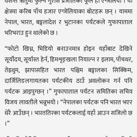
वसन्त ऋतुमा फुल्ने गुराँस प्रजातिको फूल हो एन्जेलिया । यो
क्षेत्रमा करिब पाँच हजार एन्जेलियाका बोटहरू छन् । याममा
नेपाल, भारत, बङ्गलादेश र भुटानका पर्यटकले गुफापाताल
भरिभराउ हुन थालेको छ ।
“फोटो खिच्न, भिडियो बनाउनमात्र होइन यहाँबाट देखिने
सूर्योदय, सूर्यास्त हेर्न, हिमशृङ्खला नियाल्न र इलाम, पाँचथर,
तेह्रथुम, झापासहित भारत पश्चिम बङ्गालका सिक्किम,
दार्जिलिङलगायतका पर्यटकीय ठाउँ अवलोकन गर्न पनि
पर्यटक आइपुग्छन् ।” गुफापाताल पर्यटन समितिका सचिव
विजय लावतीले भन्नुभयो । “नेपालका पर्यटक पनि भारत भएर
धेरै आउँछन् । भारततिरका पर्यटकलाई यहाँ आउन सजिलो छ
।”