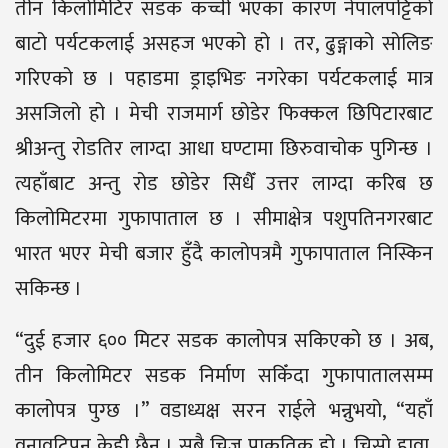
तीन किलोमिटिर सडक कच्ची भएका कारण नेपालपट्टिको
बाटो पर्यटकलाई असहज भएको हो । तर, ढुङ्गाको सोलिङ
गरिएको छ । पहाडमा ड्राइभिङ नगरेका पर्यटकलाई मात्र
असजिलो हो । मेची राजमार्ग छोडेर फिक्कल छिपिटारबाट
श्रीअन्तु रोडतिर लाग्दा आधा घण्टामा छिरुवाचोक पुगिन्छ ।
त्यहाँबाट अन्तु रोड छोडेर सिधैँ उत्तर लाग्दा करिब छ
किलोमिटरमा गुफापाताल छ । सीमाक्षेत्र पशुपतिनगरबाट
भारत भएर मेची बजार हुँदै कालोपत्रमै गुफापाताल निस्किन
सकिन्छ ।
“दुई हजार ६०० मिटर सडक कालोपत्र सकिएको छ । अब,
तीन किलोमिटर सडक निर्माण सकिँदा गुफापातालसम्म
कालोपत्र पुग्छ ।” वडाध्यक्ष सरन राईले भन्नुभयो, “यहाँ
वनावटिपन केही छैन । सबै चिज प्राकृतिक हो । चिसो हावा,