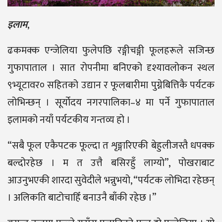
इलाम
,
ढकमक्क एन्जेलिया फुलेपछि रङ्गीचङ्गी फूलहरूले सजिन्छ
गुफापाताल । सात रोपनीमा बनिएको दृश्यावलोकन स्थल
९भ्यूटावर० सहितको उद्यान र फूलबारीमा पुग्नेबित्तिकै पर्यटक
लोभिन्छन् । सूर्योदय नगरपालिका–४ मा पर्ने गुफापाताल
इलामको नयाँ पर्यटकीय गन्तव्य हो ।
“सबै फूल एकैपटक फूल्दा त शृङ्गारिएकी बेहुलीजस्तै धपक्क
बल्दोरहेछ । म त उत्तै बसिरहुँ लाग्यो”, पोखराबाट
आउनुभएकी शारदा सुवेदीले भन्नुभयो, “पर्यटक लोभिदा रहेछन्
। अलिकति बाटोचाहिँ बनाउनै बाँकी रहेछ ।”