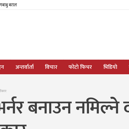
्णबाबु बराल
जन
अन्तर्वार्ता
विचार
फोटो फिचर
भिडियो
्वीकार
भर्नर बनाउन नमिल्ने