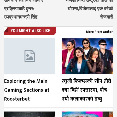
संविधान संशोधन विधि र
‘कमेडी किरो राष्ट्रको हिरो’को
प्रक्रियाबाटै हुन्छ:
घोषणा,विजेतालाई एक वर्षको
उपप्रधानमन्त्री सिंह
रोजगारी
YOU MIGHT ALSO LIKE
More From Author
Exploring the Main
रघुजी फिल्म्सको ‘तीन तीघ्रे
Gaming Sections at
क्या बिग्रे’ रफ्तारमा, पाँच
Roosterbet
नयाँ कलाकारको डेब्यु