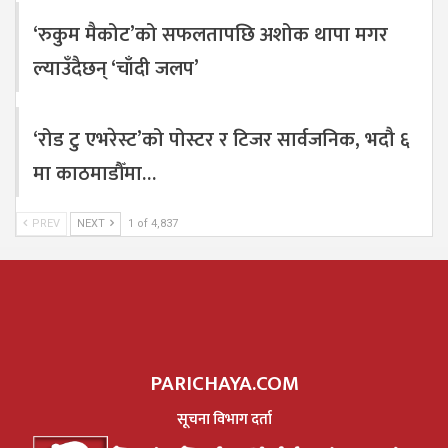
‘रुकुम मैकोट’को सफलतापछि अशोक थापा मगर
ल्याउँदैछन् ‘चाँदी जलप’
‘रोड टु एभरेस्ट’को पोस्टर र टिजर सार्वजनिक, भदौ ६
मा काठमाडौँमा…
PREV
NEXT
1 of 4,837
PARICHAYA.COM
सूचना विभाग दर्ता