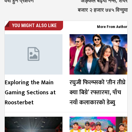
वर्षा हुने प्रक्षेपण
अङ्कले बढ्यो नेप्से, शेयर
बजार २ हजार ७४५ विन्दुमा
YOU MIGHT ALSO LIKE
More From Author
Exploring the Main
रघुजी फिल्म्सको ‘तीन तीघ्रे
Gaming Sections at
क्या बिग्रे’ रफ्तारमा, पाँच
Roosterbet
नयाँ कलाकारको डेब्यु