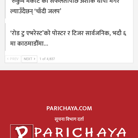
‘रुकुम मैकोट’को सफलतापछि अशोक थापा मगर
ल्याउँदैछन् ‘चाँदी जलप’
‘रोड टु एभरेस्ट’को पोस्टर र टिजर सार्वजनिक, भदौ ६
मा काठमाडौँमा…
PREV
NEXT
1 of 4,837
PARICHAYA.COM
सूचना विभाग दर्ता