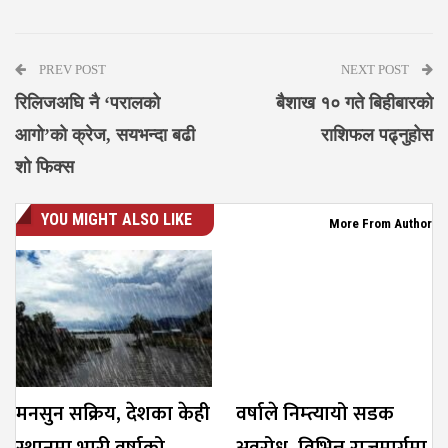
Messenger
PREV POST
NEXT POST
रिलिजअघि नै ‘परालको
बैशाख १० गते बिहीबारको
आगो’को क्रेज, सयभन्दा बढी
राशिफल पढ्नुहोस
शो फिक्स
YOU MIGHT ALSO LIKE
More From Author
मनसुन सक्रिय, देशका केही
वर्षाले निम्त्यायो सडक
स्थानमा भारी वर्षाको
अवरोध, विभिन्न राजमार्गमा