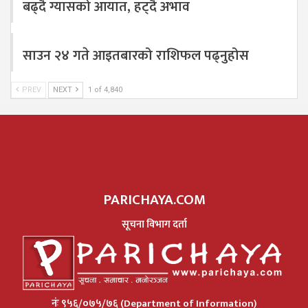
बढ्दै ग्यासको आयात, हट्दै अभाव
साउन २४ गते आइतबारको राशिफल पढ्नुहोस
PREV
NEXT
1 of 4,840
PARICHAYA.COM
सूचना विभाग दर्ता
नंः ९५६/०७५/७६ (Department of Information)