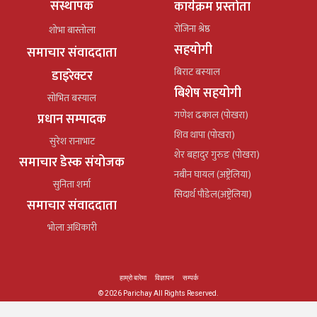
संस्थापक
कार्यक्रम प्रस्तोता
रोजिना श्रेष्ठ
शोभा बास्तोला
सहयोगी
समाचार संवाददाता
बिराट बस्याल
डाइरेक्टर
बिशेष सहयोगी
सोभित बस्याल
गणेश ढकाल (पोखरा)
प्रधान सम्पादक
शिव थापा (पोखरा)
सुरेश रानाभाट
शेर बहादुर गुरुङ (पोखरा)
समाचार डेस्क संयोजक
नबीन घायल (अष्ट्रेलिया)
सुनिता शर्मा
सिदार्थ पौडेल(अष्ट्रेलिया)
समाचार संवाददाता
भोला अधिकारी
हाम्रो बारेमा
विज्ञापन
सम्पर्क
© 2026 Parichay All Rights Reserved.