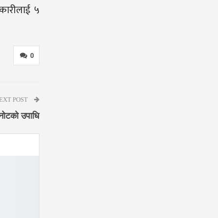
धिकारीलाई ५
0
EXT POST
छनोटको उपाधि