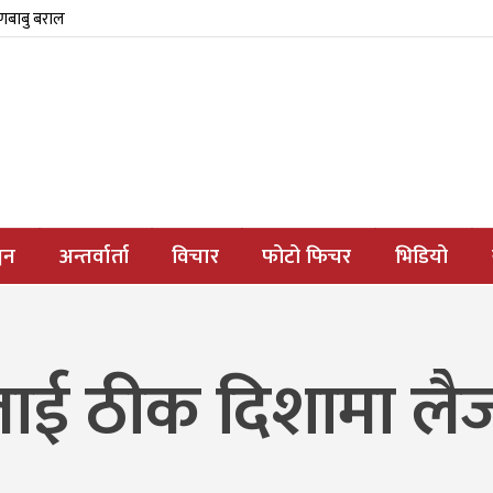
्णबाबु बराल
जन
अन्तर्वार्ता
विचार
फोटो फिचर
भिडियो
लाई ठीक दिशामा लै