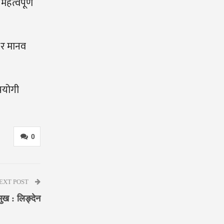
महत्वपूर्ण
न र मानव
पयोगी
0
EXT POST
मुख : लिङ्देन