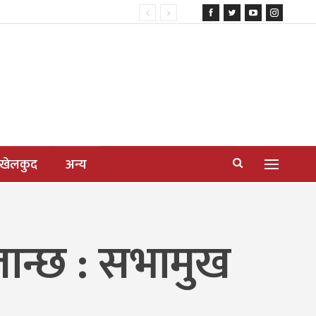
खेलकुद
अन्य
जान्छ : सभामुख