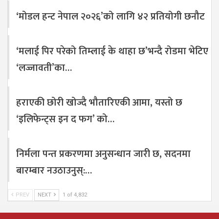
‘मोडल हन्ट नेपाल २०२६’को लागि ४२ प्रतियोगी छनौट
‘मलाई पिर परेको तिम्लाई के थाहा छ’भन्दै रोडमा भेटिए
‘लज्जावती’का…
हराएकी छोरी खोज्दै भौतारिएकी आमा, यस्तो छ
‘इलिफेन्ट्स इन द फग’ को…
निर्मला पन्त प्रकरणमा अनुसन्धान जारी छ, सदनमा
बारम्बार नउठाउनुस्:…
PREV
NEXT
1 of 4,832