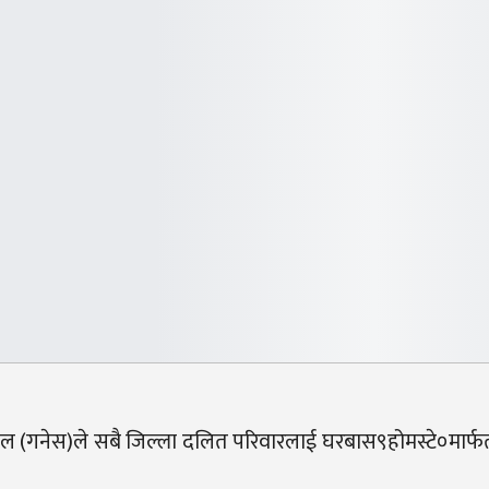
ौडेल (गनेस)ले सबै जिल्ला दलित परिवारलाई घरबास९होमस्टे०मार