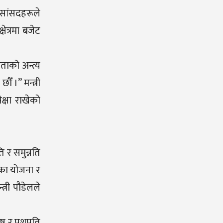
 सांसदहरूले
ेत्रमा बजेट
ताको अन्त्य
ँ ।” मन्त्री
क्षा राखेको
ि र समुन्नति
बैका योजना र
्री पौडेलले
कोष र पशुपति