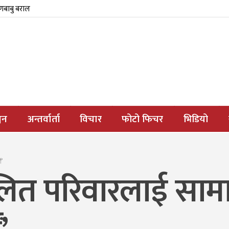
्णबाबु बराल
जन
अन्तर्वार्ता
विचार
फोटो फिचर
भिडियो
ं’
लित परिवारलाई सा