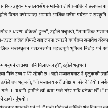
 नागरिक उड्डयन मन्त्रालयसँग सम्बन्धित शीर्षकमाथिको छलफलमा
 विगत वर्षमाभन्दा आगामी आर्थिक वर्षमा पर्यटन र संस्कृति क्ष
न सोच र धारणा बोकेको हुन्छ”, उहाँले भन्नुभयो, “सामाजिक असमन
–एउटा दलित होमस्टे सञ्चालनमा ल्याउने कार्यक्रम समावेश गरेका छौ
 अन्तरघुलन गराउनसमेत महत्त्वपूर्ण भूमिका निर्वाह गर्ने अपे
र्नुपर्ने व्यवस्था पनि मिलाएका हौँ”, उहाँले भन्नुभयो ।
्या निकै उच्च र धेरै रहेको छ । यही मन्त्रालयबाट नै मुलुकको उन्नत
उहाँले थप भन्नुभयो, “यो मन्त्रालय सधैँ उपेक्षामा परेको थियो । स
गर्छ । यथापि हामीले त्यो काम फत्ते गरेर अघि बढेका छौँ ।” मन्त
ो दाबी गर्नुभयो ।
यटनबाट आम्दानी गर्ने हो ।” मन्त्री पौडेलले लुम्बिनी क्षेत्र विकास 