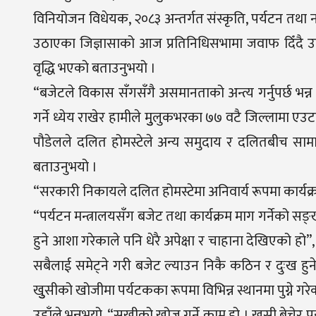
विनियोजन विधेयक, २०८३ अन्तर्गत संस्कृति, पर्यटन तथा
उठाएका जिज्ञासाको आज प्रतिनिधिसभामा जवाफ दिँदै उहाँले
वृद्धि भएको बताउनुभयो ।
“बजेटले विकास सँगसँगै असमानताको अन्त्य गर्नुपर्छ भन्
गर्ने ध्येय राखेर हामीले मुुलुकभरका ७७ वटै जिल्लामा एउटा
पौडेलले दलित होमस्टेले अन्य समुदाय र दलितबीच सामाजिक
बताउनुभयो ।
“सरकारी निकायले दलित होमस्टेमा अनिवार्य रूपमा कार्यक्रम ग
“पर्यटन मन्त्रालयसँग बजेट तथा कार्यक्रम माग गर्नेको सङ्ख
हुने आशा गरेकाले पनि धेरै अपेक्षा र चाहाना देखिएको हो”, 
सबैलाई समेट्ने गरी बजेट ल्याउन निकै कठिन र दुःख हुने 
खुुसीको खोजीमा पर्यटकका रूपमा विभिन्न स्थानमा पुग्ने गरेक
उहाँले भन्नुभयो, “सुखीको खोज गर्ने काम हो । खुसी बेचेर पर्