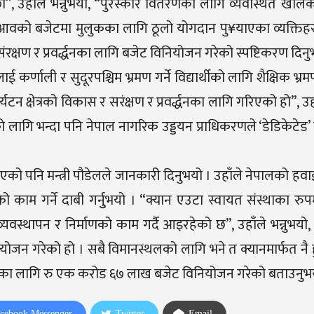
”, उहाँले भन्नुभयो, “पुरस्कार वितरणको लागि व्यवस्थित खालक
 आवको बजेटमा मुलुकका लागि ठूलो योगदान पु¥याएका व्यक्तिह
संरक्षण र प्रवर्द्धनका लागि बजेट विनियोजन गरेको स्पष्टिकरण दिनु
ाई कर्णाली र सुदूरपश्चिम भ्रमण गर्ने विद्यार्थीको लागि शैक्षिक भ्
यटन क्षेत्रको विकास र सरंक्षण र प्रवर्द्धनका लागि गरिएको हो”, उहा
 लागि भन्दा पनि नेपाल नागरिक उड्डयन प्राधिकरणले ‘डेडिकेटेड’
 लिएको पनि मन्त्री पौडेलले जानकारी दिनुभयो । उहाँले नेपालको हवाई क
काम गर्ने दाबी गर्नुुभयो । “क्यान एउटा स्वायत संस्थाका रुपम
स्थापन र निर्माणको काम गर्दै आइरहेको छ”, उहाँले भन्नुभयो, “
ोजन गरेको हो । सबै विमानस्थलको लागि भने त क्यानमार्फत नै हु
वर्द्धनका लागि रु एक करोड ६७ लाख बजेट विनियोजन गरेको बताउनुभ
cebook Messenger
Twitter
Email