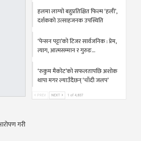
हलमा लाग्यो बहुप्रतिक्षित फिल्म ‘हली’,
दर्शकको उत्साहजनक उपस्थिति
‘पेन्सन पट्टा’को टिजर सार्वजनिक : प्रेम,
त्याग, आत्मसम्मान र गुरुङ…
‘रुकुम मैकोट’को सफलतापछि अशोक
थापा मगर ल्याउँदैछन् ‘चाँदी जलप’
PREV
NEXT
1 of 4,837
्षारोपण गरी