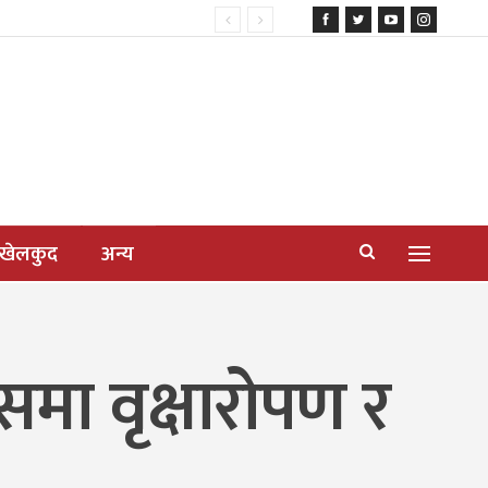
खेलकुद
अन्य
मा वृक्षारोपण र