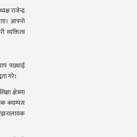
्ष राजेन्द्र
ताए। आफ्नो
 व्यक्तित्व
चाप पछ्याई
धता गरे।
षा क्षेत्रमा
िक क्याम्पस
 संझनालायक