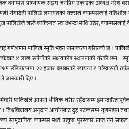
क क्याम्पस प्राध्यापक सङ्घ जनप्रिय एकाइका अध्यक्ष नरेश बरा
मपत्नी गंगादेवी पालिखे लगायतका वक्ताले क्याम्पसलाई गतिशील 
ुख पालिखेले जस्तै व्यक्तिगत स्वार्थभन्दा माथि उठेर, क्याम्पसलाई के
ाई गणेशमान पालिखे स्मृति भवन नामाकरण गरिएको छ । पालिखेक
तर्फबाट ४ लाख रूपैयाँको अक्षयकोष स्थापनाको गरेकी छन् । स्
ा आश्रम छोरेपाटनमा २२ हजार बराबरको खाद्यन्य र परिवारको तर
ले जानकारी दिए ।
मेवारी पालिखेले आफ्नो भौतिक शरीर रहँदासम्म इमान्दारितापूर्व
ेका थिए । विश्वविद्यालय अनुदान आयोगबाट दुई पटकसम्म गुणमापन तथा
का सामुदायिक क्याम्पस मध्ये उत्कृष्ट पुरस्कार प्राप्त गर्न सफ