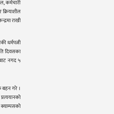
ल, कर्मचारी
र क्रियाशील
न्द्रमा राखी
ी धर्मपत्नी
मृति दिवसका
्फबाट नगद ५
क बहन गरे ।
 प्रत्ययानको
ल क्याम्पसको