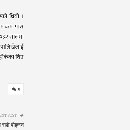
रेको थियो ।
 एम.कम. पास
 २०३२ सालमा
 पालिखेलाई
 हाँकेका थिए
0
EXT POST
ो स्लो पोइजन