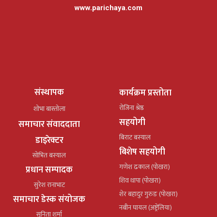
www.parichaya.com
संस्थापक
कार्यक्रम प्रस्तोता
रोजिना श्रेष्ठ
शोभा बास्तोला
सहयोगी
समाचार संवाददाता
बिराट बस्याल
डाइरेक्टर
बिशेष सहयोगी
सोभित बस्याल
गणेश ढकाल (पोखरा)
प्रधान सम्पादक
शिव थापा (पोखरा)
सुरेश रानाभाट
शेर बहादुर गुरुङ (पोखरा)
समाचार डेस्क संयोजक
नबीन घायल (अष्ट्रेलिया)
सुनिता शर्मा