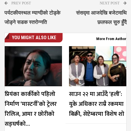
PREV POST
NEXT POST
पर्यटकीयस्थल म्याग्दीको टोड्के
संसद्‍मा आजदेखि बजेटमाथि
जोड्ने सडक स्तरोन्नति
छलफल सुरु हुँदै
YOU MIGHT ALSO LIKE
More From Author
प्रियंका कार्कीको पहिलो
साउन २२ मा आउँदै ‘हली’:
निर्माण ‘मास्टर्नी’को ट्रेलर
युके अधिकार राम्रै रकममा
रिलिज, आमा र छोरीको
बिक्री, सेप्टेम्बरमा विशेष शो
सङ्घर्षको…