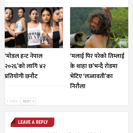
‘मोडल हन्ट नेपाल
‘मलाई पिर परेको तिम्लाई
२०२६’को लागि ४२
के थाहा छ’भन्दै रोडमा
प्रतियोगी छनौट
भेटिए ‘लज्जावती’का
निरौला
PREV
NEXT
LEAVE A REPLY